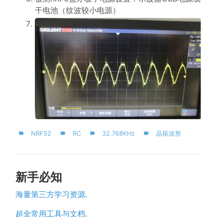
干电池（纹波较小电源）
NRF52
RC
32.768KHz
晶振波形
新手必知
海量第三方学习资源
.
超全常用工具与文档
.